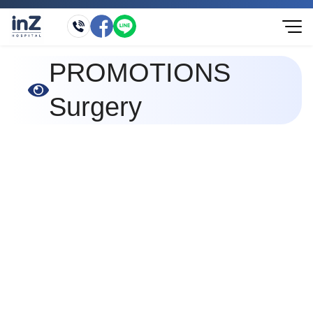
PROMOTIONS
Surgery
หน้าแรก
»
Promotions
»
Cosmetic Surgery