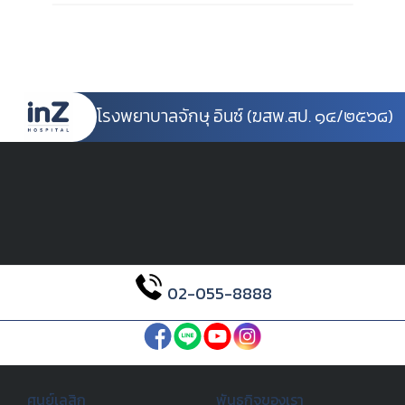
โรงพยาบาลจักษุ อินซ์ (ฆสพ.สป. ๑๔/๒๕๖๘)
02-055-8888
ศูนย์เลสิก
พันธกิจของเรา