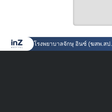
โรงพยาบาลจักษุ อินซ์ (ฆสพ.ส