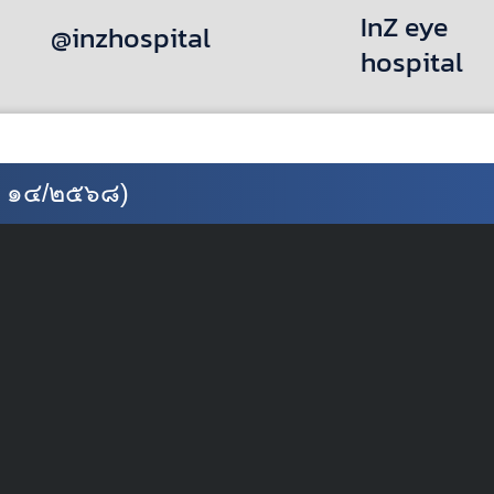
InZ eye
@inzhospital
hospital
ป. ๑๔/๒๕๖๘)