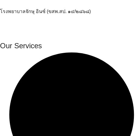
โรงพยาบาลจักษุ อินซ์ (ขสพ.สป. ๑๔/๒๘๖๘)
Our Services