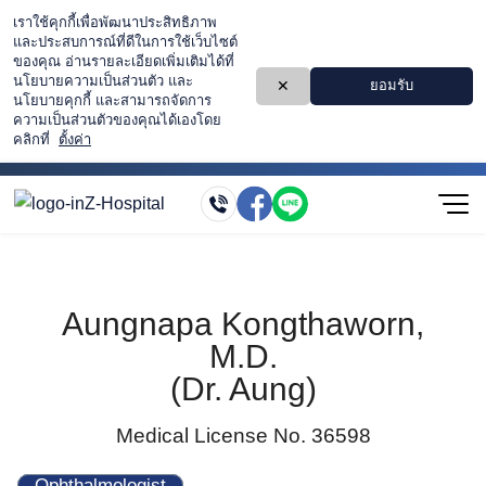
Skip
to
content
Aungnapa Kongthaworn,
M.D.
(Dr. Aung)
Medical License No. 36598
Ophthalmologist