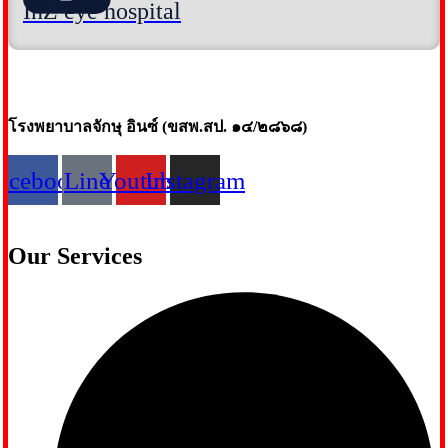
InZ eye hospital
โรงพยาบาลจักษุ อินซ์ (ขสพ.สป. ๑๔/๒๘๖๘)
acebook
Line
Youtube
Instagram
Our Services