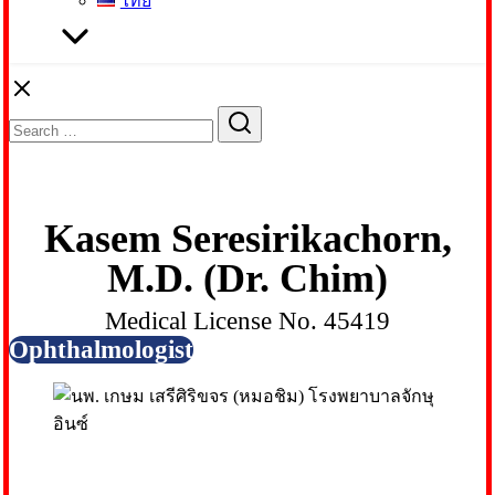
ไทย
Search
Search
for:
Kasem Seresirikachorn,
M.D. (Dr. Chim)
Medical License No. 45419
Ophthalmologist