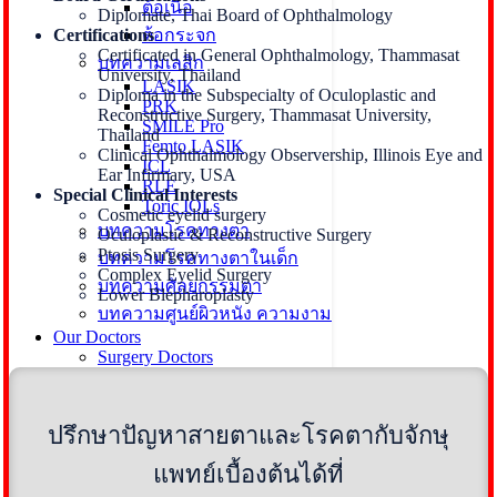
ต้อเนื้อ
Diplomate, Thai Board of Ophthalmology
Certifications
ต้อกระจก
Certificated in General Ophthalmology, Thammasat
บทความเลสิก
University, Thailand
LASIK
Diploma in the Subspecialty of Oculoplastic and
PRK
Reconstructive Surgery, Thammasat University,
SMILE Pro
Thailand
Femto LASIK
Clinical Ophthalmology Observership, Illinois Eye and
ICL
Ear Infirmary, USA
RLE
Special Clinical Interests
Toric IOLs
Cosmetic eyelid surgery
บทความโรคทางตา
Oculoplastic & Reconstructive Surgery
Ptosis Surgery
บทความโรคทางตาในเด็ก
Complex Eyelid Surgery
บทความศัลยกรรมตา
Lower Blepharoplasty
บทความศูนย์ผิวหนัง ความงาม
Our Doctors
Surgery Doctors
LASIK&ICL Doctors
Eye Care Doctors
Skin Doctors
ปรึกษาปัญหาสายตาและโรคตากับจักษุ
Promotions
LASIK&Eye Care
แพทย์เบื้องต้นได้ที่
Promotions Surgery
Skin&Wellness