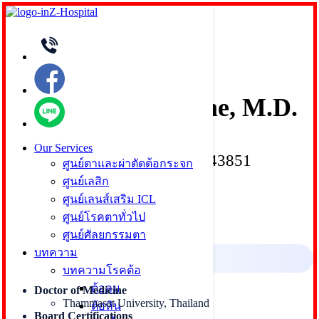
Skip
to
Search
Search
content
for:
Natdanai Pincome, M.D.
(Dr. Tum)
Our Services
Medical License No. 43851
ศูนย์ตาและผ่าตัดต้อกระจก
Ophthalmologist
ศูนย์เลสิก
ศูนย์เลนส์เสริม ICL
ศูนย์โรคตาทั่วไป
ศูนย์ศัลยกรรมตา
Education
บทความ
บทความโรคต้อ
ต้อลม
Doctor of Medicine
Thammasat University, Thailand
ต้อหิน
Board Certifications