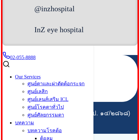
News
@inzhospital
About Us
Contact Us
บริการสำหรับผู้ป่วย
InZ eye hospital
English
English
ไทย
02-055-8888
Our Services
ศูนย์ตาและผ่าตัดต้อกระจก
ศูนย์เลสิก
ศูนย์เลนส์เสริม ICL
ศูนย์โรคตาทั่วไป
โรงพยาบาลจักษุ อินซ์ (ขสพ.สป. ๑๔/๒๘๖๘)
ศูนย์ศัลยกรรมตา
บทความ
บทความโรคต้อ
ต้อลม