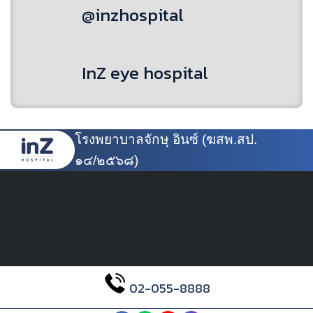
@inzhospital
InZ eye hospital
โรงพยาบาลจักษุ อินซ์ (ฆสพ.สป.
๑๔/๒๕๖๘)
02-055-8888