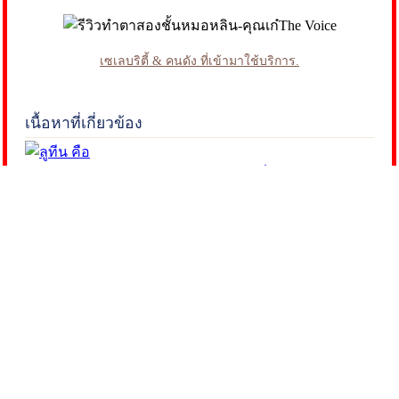
เซเลบริตี้ & คนดัง ที่เข้ามาใช้บริการ.
เนื้อหาที่เกี่ยวข้อง
Lutein คืออะไร? รู้จักสารอาหารสำคัญที่ช่วยบำรุงดวงตา
และการมองเห็น
05/08/2026
05/08/2026
บทความ
Lutein คือ สารอาหารสำคัญที่ช่วย บำรุงดวงตา กรองแสง
สีฟ้า และต้านอนุมูลอิสระ ทำความรู้จัก สรรพคุณลูทีน
ประโยชน์ต่อสุขภาพดวงตา
ผ่าต้อกระจก ราคาเท่าไหร่? เช็กแพ็กเกจ เลือกเลนส์
ต้อกระจก